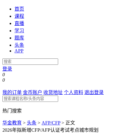
首页
课程
直播
学习
题库
头条
APP
登录
0
0
我的订单
金币账户
收货地址
个人资料
退出登录
热门搜索
华金教育
>
头条
>
AFP/CFP
>
正文
2026年拟新增CFP/AFP认证考试考点城市规划