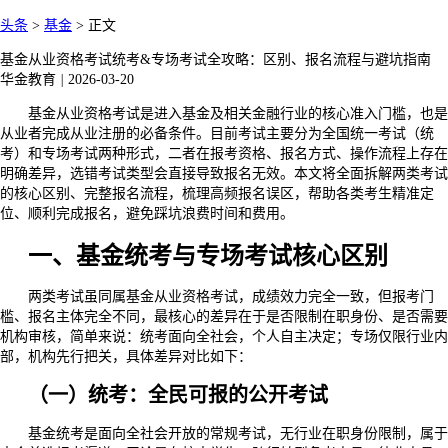
头条
>
基金
>
正文
基金从业资格考试统考&专场考试全攻略：区别、报名流程与避坑指南
华金教育
|
2026-03-20
基金从业资格考试是进入基金及相关金融行业的核心准入门槛，也是
从业者完成从业注册的必备条件。目前考试主要分为全国统一考试（统
考）和专场考试两种形式，二者在报考资格、报名方式、操作流程上存在
明确差异，选错考试类型会直接导致报名无效。本文将全面拆解两类考试
的核心区别、完整报名流程，梳理高频报名误区，帮助各类考生精准定
位、顺利完成报名，避免踩坑浪费时间和费用。
一、基金统考与专场考试核心区别
两类考试虽同属基金从业资格考试，成绩效力完全一致，但报考门
槛、报名主体完全不同，最核心的差异在于是否限制在职身份、是否需要
机构审核，简单来说：统考面向全社会，个人自主决定；专场仅限行业内
部，机构先行把关，具体差异对比如下：
（一）统考：全民可报的公开考试
基金统考是面向全社会开放的常规考试，无行业在职身份限制，属于