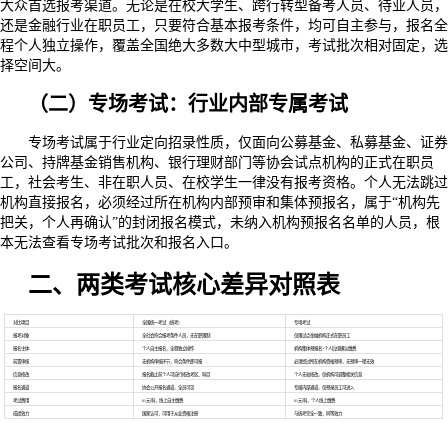
大众首选报考渠道。无论是在校大学生、跨行转型备考人员、待业人员，
还是金融行业在职员工，只要符合基本报考条件，均可自主参与，报名全
程个人独立操作，覆盖全国绝大多数大中型城市，考试批次相对固定，选
择空间大。
（二）专场考试：行业内部专属考试
专场考试属于行业定向招录性质，仅面向公募基金、私募基金、证券
公司、持牌基金销售机构、银行理财部门等协会试点机构的正式在职员
工，社会考生、非在职人员、在校学生一律没有报考资格。个人无法跳过
机构直接报名，必须经过所在机构内部预审和集体预报名，属于“机构先
把关，个人再确认”的封闭报名模式，未纳入机构预报名名单的人员，根
本无法查看专场考试批次和报名入口。
二、两类考试核心差异对照表
对比项目
全国统一考试（统考）
专场考试
报考对象
全社会符合报考条件人员，无在职限制
仅限试点金融机构正式在职员工
报名主体
个人自主报名，全程独立操作
机构集体预报名+个人后续确认缴费
前置审核
无机构审核环节，符合条件即可报
必须经过所在机构资格预审，无预审一律无效
信息修改
报名截止前个人可自行修改考区、科目
个人无权修改，仅机构可调整相关信息
报名通道
协会公开报名通道，全员可见
专属内部通道，仅预录员工可进入
考试费用
61元/科，线上自主缴费
61元/科，个人线上缴费
成绩效力
国家认可，可用于从业资格注册
与统考完全一致，同等效力