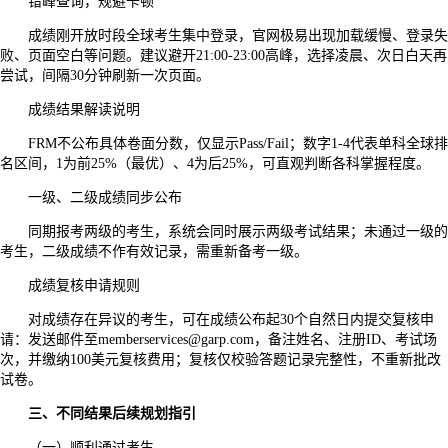
错峰查询，规避卡顿
成绩刚开放时段全球考生集中登录，官网极易出现加载缓慢、登录失
败、页面空白等问题。建议避开21:00-23:00高峰，选择凌晨、次日白天再
尝试，间隔30分钟刷新一次页面。
成绩结果解读说明
FRM不公布具体卷面分数，仅显示Pass/Fail；数字1-4代表单科全球排
名区间，1为前25%（最优）、4为后25%，可直观判断各科掌握程度。
一级、二级成绩同步公布
同期报考两级的考生，系统会同时展示两级考试结果；未通过一级的
考生，二级成绩不作有效记录，需重新备考一级。
成绩复核申请规则
对成绩存在异议的考生，可在成绩公布起30个自然日内提交复核申
请：发送邮件至memberservices@garp.com，备注姓名、注册ID、考试场
次，并缴纳100美元复核费用；复核仅校验答题记录完整性，不重新批改
试卷。
三、不同结果后续规划指引
（一）顺利通过考生