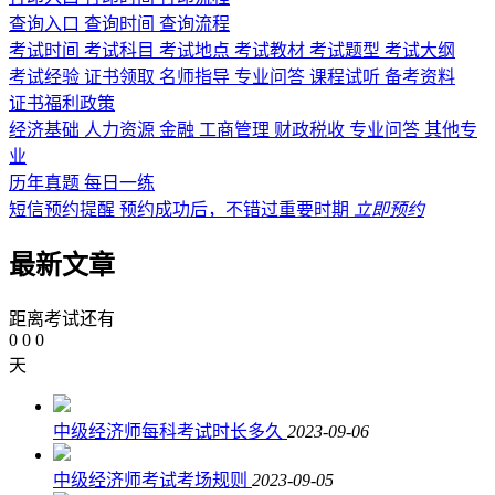
查询入口
查询时间
查询流程
考试时间
考试科目
考试地点
考试教材
考试题型
考试大纲
考试经验
证书领取
名师指导
专业问答
课程试听
备考资料
证书福利政策
经济基础
人力资源
金融
工商管理
财政税收
专业问答
其他专
业
历年真题
每日一练
短信预约提醒
预约成功后，不错过重要时期
立即预约
最新文章
距离考试还有
0
0
0
天
中级经济师每科考试时长多久
2023-09-06
中级经济师考试考场规则
2023-09-05