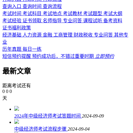
查询入口
查询时间
查询流程
考试时间
考试科目
考试地点
考试教材
考试题型
考试大纲
考试经验
证书领取
名师指导
专业问答
课程试听
备考资料
证书福利政策
经济基础
人力资源
金融
工商管理
财政税收
专业问答
其他专
业
历年真题
每日一练
短信预约提醒
预约成功后，不错过重要时期
立即预约
最新文章
距离考试还有
0
0
0
天
2024年中级经济师考试答题时间
2024-09-09
中级经济师考试流程步骤
2024-09-04