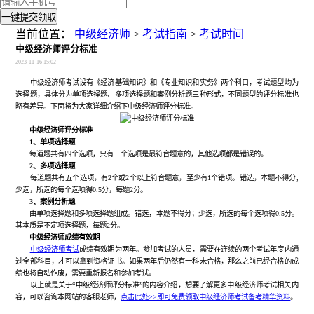
一键提交领取
当前位置：
中级经济师
>
考试指南
>
考试时间
中级经济师评分标准
2023-11-16 15:02
中级经济师考试设有《经济基础知识》和《专业知识和实务》两个科目，考试题型均为
选择题，具体分为单项选择题、多项选择题和案例分析题三种形式，不同题型的评分标准也
略有差异。下面将为大家详细介绍下中级经济师评分标准。
中级经济师评分标准
1、单项选择题
每道题共有四个选项，只有一个选项是最符合题意的，其他选项都是错误的。
2、多项选择题
每道题共有五个选项，有2个或2个以上符合题意，至少有1个错项。错选，本题不得分;
少选，所选的每个选项得0.5分，每题2分。
3、案例分析题
由单项选择题和多项选择题组成。错选，本题不得分；少选，所选的每个选项得0.5分。
其本质是不定项选择题，每题2分。
中级经济师成绩有效期
中级经济师考试
成绩有效期为两年。参加考试的人员，需要在连续的两个考试年度内通
过全部科目，才可以拿到资格证书。如果两年后仍然有一科未合格，那么之前已经合格的成
绩也将自动作废，需要重新报名和参加考试。
以上就是关于“中级经济师评分标准”的内容介绍，想要了解更多中级经济师考试相关内
容，可以咨询本网站的客服老师，
点击此处>>即可免费领取中级经济师考试备考精华资料
。