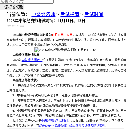
一键提交领取
当前位置：
中级经济师
>
考试指南
>
考试时间
2023年中级经济师考试时间：11月11日、12日
2023-02-16 10:08
2023年中级经济师考试时间为
11月11日、12日
，考试科目为《经济基础知识》和《专业
知识和实务》，题型均为客观题，在两天内分四个批次进行，采用电子化、闭卷的考试形
式，应试人员需要通过计算机来作答全部试题。
中级经济师考试科目
2023年
中级经济师考试
设《经济基础知识》和《专业知识和实务》两个科目，题型均为
客观题，《经济基础知识》为公共科目，《专业知识和实务》为专业科目，分别按工商管
理、农业经济、财政税收、金融、保险、运输经济、人力资源管理、旅游经济、建筑与房地
产经济、知识产权等10个专业类别命制试卷。
中级经济师考试须知
1、中级经济师考试在两天内分四个批次举行，具体各专业的考试时间安排请以准考证
上的信息为准。
2、中级经济师考试采用电子化形式，考生仅可携带铅笔进入考场。
3、考生需要凭本人的准考证、居民身份证、社会保障卡等有效身份证件进入考场，需
要注意的是，参加考试时的身份信息必须和报名时所填写的保持一致。
4、中级经济师各科目的考试时长是1.5小时，考试开始5分钟后一律禁止进入考场，考生
需要严格服从考场封闭管理，考试考场封闭至考试结束前15分钟，不可以交卷或者离场。
以上就是关于“2023年
中级经济师考试时间
：11月11日、12日”的内容介绍，正在备考中
级经济师考试的同学，可
点击此处>>免费领取中级经济师考试备考精华资料
。