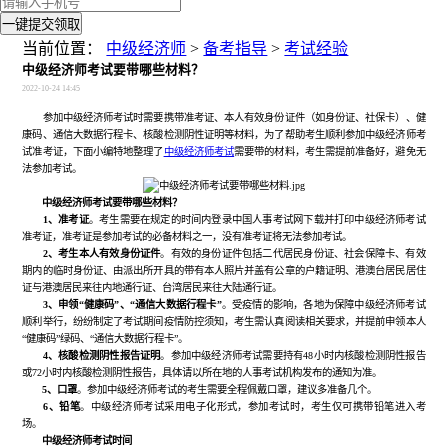
一键提交领取
当前位置：
中级经济师
>
备考指导
>
考试经验
中级经济师考试要带哪些材料？
2022-10-24 14:45
参加中级经济师考试时需要携带准考证、本人有效身份证件（如身份证、社保卡）、健
康码、通信大数据行程卡、核酸检测阴性证明等材料，为了帮助考生顺利参加中级经济师考
试准考证，下面小编特地整理了
中级经济师考试
需要带的材料，考生需提前准备好，避免无
法参加考试。
中级经济师考试要带哪些材料？
1、准考证
。考生需要在规定的时间内登录中国人事考试网下载并打印中级经济师考试
准考证，准考证是参加考试的必备材料之一，没有准考证将无法参加考试。
2、考生本人有效身份证件
。有效的身份证件包括二代居民身份证、社会保障卡、有效
期内的临时身份证、由派出所开具的带有本人照片并盖有公章的户籍证明、港澳台居民居住
证与港澳居民来往内地通行证、台湾居民来往大陆通行证。
3、申领“健康码”、“通信大数据行程卡”
。受疫情的影响，各地为保障中级经济师考试
顺利举行，纷纷制定了考试期间疫情防控须知，考生需认真阅读相关要求，并提前申领本人
“健康码”绿码、“通信大数据行程卡”。
4、核酸检测阴性报告证明
。参加中级经济师考试需要持有48小时内核酸检测阴性报告
或72小时内核酸检测阴性报告，具体请以所在地的人事考试机构发布的通知为准。
5、口罩
。参加中级经济师考试的考生需要全程佩戴口罩，建议多准备几个。
6、铅笔
。中级经济师考试采用电子化形式，参加考试时，考生仅可携带铅笔进入考
场。
中级经济师考试时间