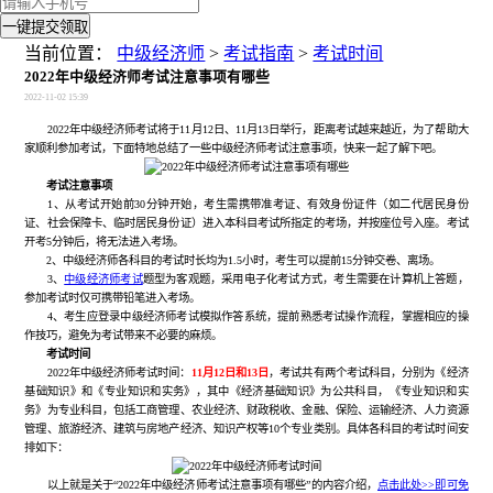
一键提交领取
当前位置：
中级经济师
>
考试指南
>
考试时间
2022年中级经济师考试注意事项有哪些
2022-11-02 15:39
2022年中级经济师考试将于11月12日、11月13日举行，距离考试越来越近，为了帮助大
家顺利参加考试，下面特地总结了一些中级经济师考试注意事项，快来一起了解下吧。
考试注意事项
1、从考试开始前30分钟开始，考生需携带准考证、有效身份证件（如二代居民身份
证、社会保障卡、临时居民身份证）进入本科目考试所指定的考场，并按座位号入座。考试
开考5分钟后，将无法进入考场。
2、中级经济师各科目的考试时长均为1.5小时，考生可以提前15分钟交卷、离场。
3、
中级经济师考试
题型为客观题，采用电子化考试方式，考生需要在计算机上答题，
参加考试时仅可携带铅笔进入考场。
4、考生应登录中级经济师考试模拟作答系统，提前熟悉考试操作流程，掌握相应的操
作技巧，避免为考试带来不必要的麻烦。
考试时间
2022年中级经济师考试时间：
11月12日和13日
，考试共有两个考试科目，分别为《经济
基础知识》和《专业知识和实务》，其中《经济基础知识》为公共科目，《专业知识和实
务》为专业科目，包括工商管理、农业经济、财政税收、金融、保险、运输经济、人力资源
管理、旅游经济、建筑与房地产经济、知识产权等10个专业类别。具体各科目的考试时间安
排如下：
以上就是关于“2022年中级经济师考试注意事项有哪些”的内容介绍，
点击此处>>即可免