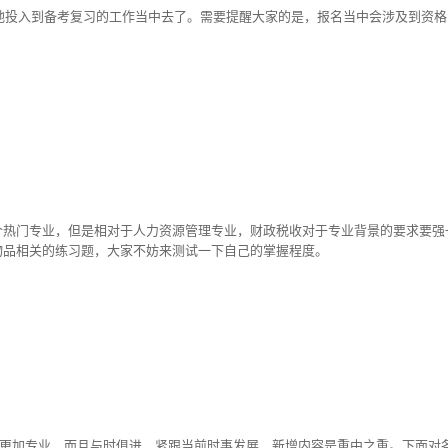
鼓地投入到备考复习的工作当中去了。需要提醒大家的是，报名当中会涉及到资
个热门专业，但是相对于人力资源管理专业，财政税收对于专业背景的要求要强
物品相关的练习题，大家不妨来测试一下自己的掌握程度。
谨、更加专业，而且与时俱进，紧跟当前时事发展，新增内容是重中之重。下面