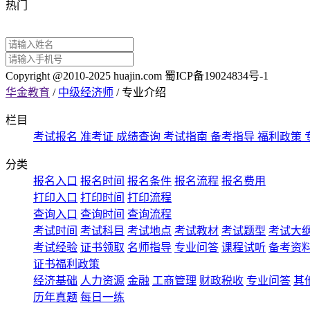
热门
Copyright @2010-2025 huajin.com 蜀ICP备19024834号-1
华金教育
/
中级经济师
/
专业介绍
栏目
考试报名
准考证
成绩查询
考试指南
备考指导
福利政策
分类
报名入口
报名时间
报名条件
报名流程
报名费用
打印入口
打印时间
打印流程
查询入口
查询时间
查询流程
考试时间
考试科目
考试地点
考试教材
考试题型
考试大
考试经验
证书领取
名师指导
专业问答
课程试听
备考资
证书福利政策
经济基础
人力资源
金融
工商管理
财政税收
专业问答
其
历年真题
每日一练