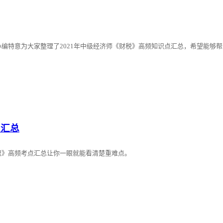
编特意为大家整理了2021年中级经济师《财税》高频知识点汇总，希望能够
点汇总
识》高频考点汇总让你一眼就能看清楚重难点。