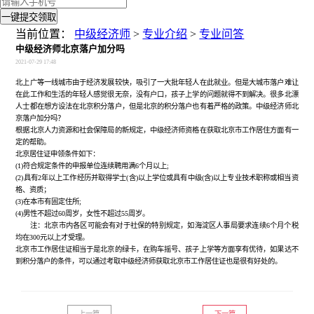
一键提交领取
当前位置：
中级经济师
>
专业介绍
>
专业问答
中级经济师北京落户加分吗
2021-07-29 17:48
北上广等一线城市由于经济发展较快，吸引了一大批年轻人在此就业。但是大城市落户难让
在此工作和生活的年轻人感觉很无奈，没有户口，孩子上学的问题就得不到解决。很多北漂
人士都在想方设法在北京积分落户，但是北京的积分落户也有着严格的政策。
中级经济师北
京落户加分吗？
根据北京人力资源和社会保障局的新规定，中级经济师资格在获取北京市工作居住方面有一
定的帮助。
北京居住证申领条件如下：
(1)符合规定条件的申报单位连续聘用满6个月以上;
(2)具有2年以上工作经历并取得学士(含)以上学位或具有中级(含)以上专业技术职称或相当资
格、资质；
(3)在本市有固定住所;
(4)男性不超过60周岁，女性不超过55周岁。
注：北京市内各区可能会有对于社保的特别规定，如海淀区人事局要求连续
6个月个税
均在300元以上才受理。
北京市工作居住证相当于是北京的绿卡，在购车摇号、孩子上学等方面享有优待，如果达不
到积分落户的条件，可以通过考取中级经济师获取北京市工作居住证也是很有好处的。
上一篇
下一篇