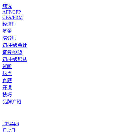
鲸选
AFP/CFP
CFA/FRM
经济师
基金
陪诊师
初/中级会计
证券/期货
初/中级银从
试听
热点
真题
开课
技巧
品牌介绍
2024年6
月-7月