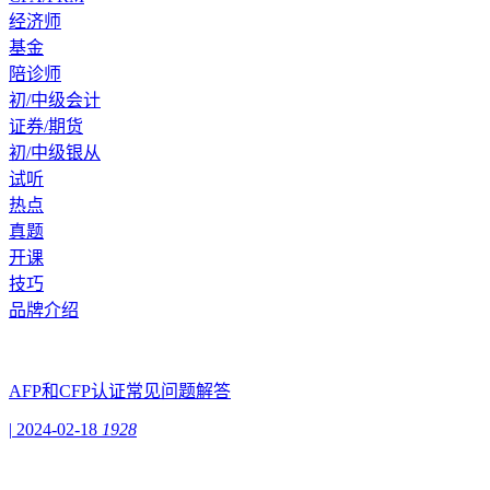
经济师
基金
陪诊师
初/中级会计
证券/期货
初/中级银从
试听
热点
真题
开课
技巧
品牌介绍
AFP和CFP认证常见问题解答
|
2024-02-18
1928