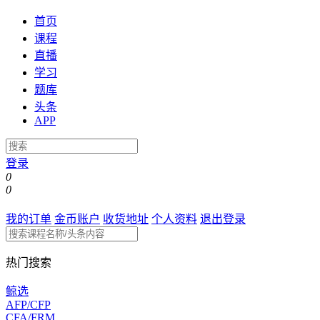
首页
课程
直播
学习
题库
头条
APP
登录
0
0
我的订单
金币账户
收货地址
个人资料
退出登录
热门搜索
鲸选
AFP/CFP
CFA/FRM