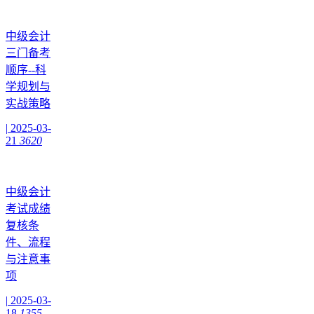
中级会计
三门备考
顺序--科
学规划与
实战策略
|
2025-03-
21
3620
中级会计
考试成绩
复核条
件、流程
与注意事
项
|
2025-03-
18
1355