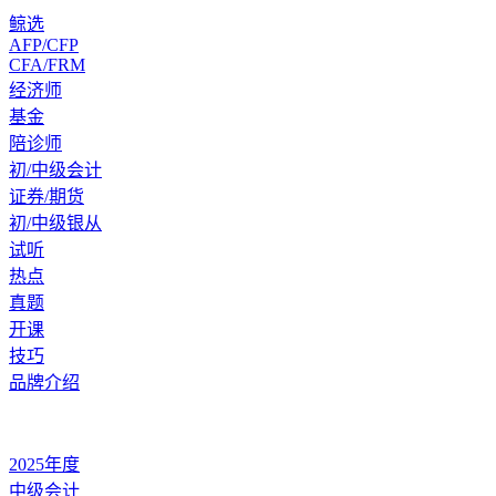
鲸选
AFP/CFP
CFA/FRM
经济师
基金
陪诊师
初/中级会计
证券/期货
初/中级银从
试听
热点
真题
开课
技巧
品牌介绍
2025年度
中级会计