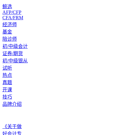
鲸选
AFP/CFP
CFA/FRM
经济师
基金
陪诊师
初/中级会计
证券/期货
初/中级银从
试听
热点
真题
开课
技巧
品牌介绍
《关于做
好会计专