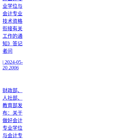
业学位与
会计专业
技术资格
衔接有关
工作的通
知》答记
者问
|
2024-05-
20
2006
财政部、
人社部、
教育部发
布：关于
做好会计
专业学位
与会计专