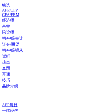
鲸选
AFP/CFP
CFA/FRM
经济师
基金
陪诊师
初/中级会计
证券/期货
初/中级银从
试听
热点
真题
开课
技巧
品牌介绍
AFP每日
一练经济