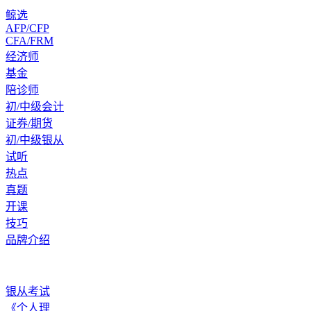
鲸选
AFP/CFP
CFA/FRM
经济师
基金
陪诊师
初/中级会计
证券/期货
初/中级银从
试听
热点
真题
开课
技巧
品牌介绍
银从考试
《个人理