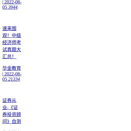
|
2022-08-
05
3944
速来围
观！中级
经济师考
试真题大
汇总！
华金教育
|
2022-08-
05
21334
证券从
业-《证
券投资顾
问》自测