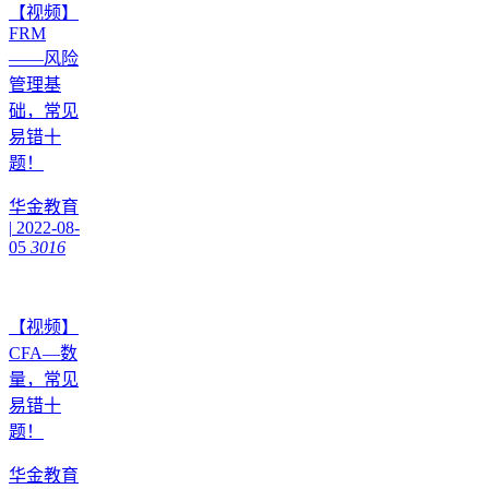
【视频】
FRM
——风险
管理基
础，常见
易错十
题！
华金教育
|
2022-08-
05
3016
【视频】
CFA—数
量，常见
易错十
题！
华金教育