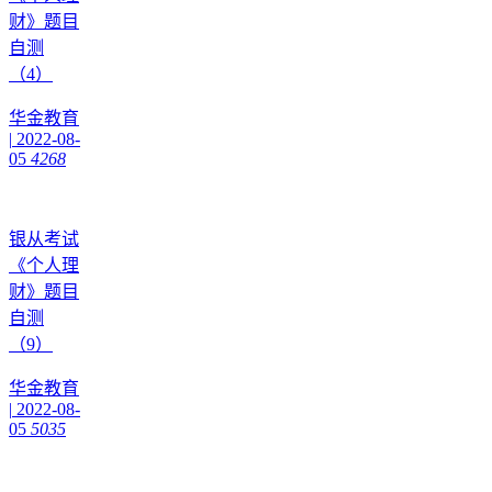
财》题目
自测
（4）
华金教育
|
2022-08-
05
4268
银从考试
《个人理
财》题目
自测
（9）
华金教育
|
2022-08-
05
5035