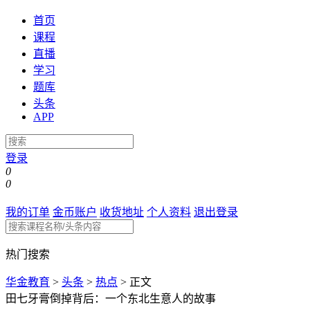
首页
课程
直播
学习
题库
头条
APP
登录
0
0
我的订单
金币账户
收货地址
个人资料
退出登录
热门搜索
华金教育
>
头条
>
热点
>
正文
田七牙膏倒掉背后：一个东北生意人的故事