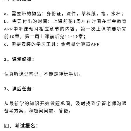
、需要带的物品：身份证，课件，草稿纸，笔，水杯；
a
、需要付出的时间：上课前花
周左右时间在华金教育
b
1
中听课预习相应章节的内容，第一次上课前要听完
APP
前
章，第二周上课前听完
章；
10
11-19
、需要安装的学习工具：金考易计算器
c
APP
2
、课堂纪律：
认真听课记笔记，不能走神玩手机。
3
、课后任务：
从最新学的知识开始做题巩固，及时找到学管老师沟通
备考方案，积极问问题、答疑。
四、考试报名：