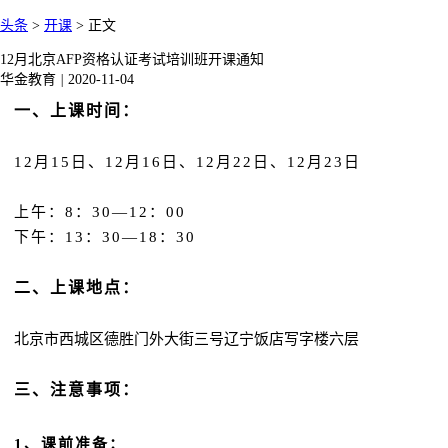
头条
>
开课
>
正文
12月北京AFP资格认证考试培训班开课通知
华金教育
|
2020-11-04
一、上课时间：
12月15
日、12
月16
日、
12
月22
日、
12
月23
日
上午：
8：30—12：00
下午：
13：30—18：30
二、上课地点：
北京市西城区德胜门外大街三号辽宁饭店写字楼六层
三、注意事项：
1
、课前准备：