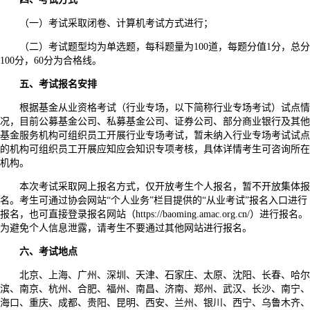
（一）考试采取闭卷、计算机考试方式进行；
（二）考试题型均为单选题，每科题量为100道，每题分值1分，总分
100分，60分为合格线。
五、考试报名安排
根据基金从业资格考试（行业专场，以下简称行业专场考试）试点情
况，目前公募基金公司、私募基金公司、证券公司、部分商业银行及其他
基金服务机构可组织员工开展行业专场考试，暂未纳入行业专场考试试点
的机构可组织员工开展应知应会知识专项考核，具体详情考生可咨询所在
机构。
本次考试采取网上报名方式，仅开放考生个人报名，暂不开放集体报
名。考生可通过协会网站“个人业务”栏目提供的“从业考试”报名入口进行
报名，也可直接登录报名网站（https://baoming.amac.org.cn/）进行报名。
为避免个人信息泄露，请考生不要通过其他网站进行报名。
六、考试地点
北京、上海、广州、深圳、天津、石家庄、太原、沈阳、长春、哈尔
滨、南京、杭州、合肥、福州、南昌、济南、郑州、武汉、长沙、南宁、
海口、重庆、成都、贵阳、昆明、西安、兰州、银川、西宁、乌鲁木齐、