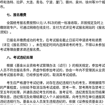
呼和浩特、拉萨、大连、青岛、宁波、厦门、赣州、泉州、徐州等39个城
市。
七、报名缴费
全国统考报名费按照61元/人/科次的统一标准收取，并按规定及时上
缴财政专户。可通过网络在线支付，支付方式详见考试报名网站的《报名
须知》。
已报名并缴费成功的考生，在考试报名截止日前可申请退考和退费
（详见《报名须知》）。未在规定时间内选择退考的考生，不得以未参加
考试等理由要求退还报名费。
八、考试违纪处理
根据《基金从业资格考试管理办法（试行）》的相关规定，参加考试
人员不符合报名条件，弄虚作假参加考试的，协会一年内不受理其从业资
格考试报名申请；已经参加考试的，取消其考试成绩。
考生应严格遵守考试纪律，对存在违纪违规行为的考生，将根据情节
的严重程度，分别给予取消当场考试成绩、禁考一年、禁考两年及禁考三
至五年的处理，并通告违纪考生的姓名、准考证号、违纪类型及处罚结果
等信息，违纪情况及处理结果记入个人诚信档案，向考生所在单位通报其
违纪违规行为。基金从业人员发生违规违纪的，依据《证券投资基金法》