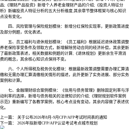
品;《理财产品投资》新增个人养老金理财产品的介绍;《投资人特征分
析》新编投资人特征分析的五大分析维度;其余章节整体框架与核心知识
点没有变化。
四、风险管理与保险规划模块：新增分红保险实现率，更新政策进度
及部分例题，优化表述。
五、员工福利与退休规划模块：《员工福利》根据延迟退休政策调整
养老保险享受条件及领取方式，新增解除劳动合同的经济补偿，其余更新
了最新政策表述，相关数据和例题的计算;《退休规划》更新余生平滑消
费的概念，其余核心知识点保持不变。
六、个人所得税及税务优化模块：根据最新政策调整需要办理汇算清
缴和无需办理汇算清缴相关情形的描述，此外更新了实务进展、部分实务
案例和计算。
七、金融理财综合案例模块：《信用与债务管理》删除固定利率与浮
动利率的选择，新增与债务相关的法律知识的介绍;《理财规划软件案例
示范》重新编写了各教学案例，核心考点没有变动，其余内容做了表述优
化。
上一篇：
关于公布2026年8月-9月CFP/AFP考试时间表的通知
下一篇：
2026年拟新增CFP/AFP认证考试考点城市规划