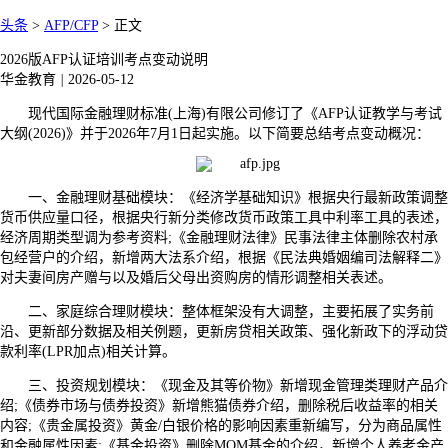
头条
>
AFP/CFP
>
正文
2026版AFP认证培训考点变动说明
华金教育
|
2026-05-12
现代国际金融理财标准(上海)有限公司修订了《AFP认证教学与考试
大纲(2026)》并于2026年7月1日起实施。以下简要总结考点变动概况：
一、金融理财基础模块：《经济学基础知识》根据央行最新政策调整
货币供应量口径，根据央行新分类修改货币政策工具中利率工具的表述，
经济周期类型调为参考资料;《金融理财法律》民事法律主体删除农村承
包经营户的介绍，新增两大法系介绍，根据《民法典婚姻编司法解释二》
对夫妻间房产赠与以及婚后父母出资购房的情形调整相关表述。
二、家庭综合理财模块：整体框架没有大调整，主要拓展了实务前
沿、更新部分数据及相关例题，更新房贷相关政策、强化新政下的浮动贷
款利率(LPR加点)相关计算。
三、投资规划模块：《现金及其等价物》新增现金管理类理财产品介
绍;《债券市场与债券投资》新增熊猫债券介绍，删除税后收益率的相关
内容;《贵金属投资》黄金/白银价格的影响因素重新编写，分为商品属性
和金融属性因素;《基金投资》删除MOM基金的介绍，新增个人养老金产