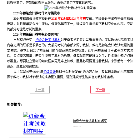
的教材复习，等到新的教材出版后，再重点复习下变化的内容。
2024年初级会计教材什么时候发布
2024年初级会计教材预计在
2023年12月或2024年年初
发布。初级会计考试教材每年都会
更新，并且每年都会发生变动，但变化幅度不一，建议考生重点看下教材变化的内容，变动
的部分可能是考试的重点。
2024年初级会计教材有必要买吗？
当然有必要买！
初级会计考试教材
对于备考学习来说是很重要的。考试教材内容和考试
内容之间的联系是很紧密的，大部分考试内容都来源于教材，教材是初级会计考试命题的重
要依据，基本上包含了初级会计的命题范围及答题标准，近年来初级会计考试考查方式灵
活，考点覆盖密集，若考生脱离了教材的约束，备考起来可能难以入手，许多细小知识点难
以覆盖，想要建立清晰的知识框架更是难上加难，因此必须要通过看教材，来熟悉每一个知
识点，建立起知识框架。
以上就是关于“2024年
初级会计
教材什么时候发布”的内容介绍，考试最本质的内容都来
源于教材，教材对于考试的成功至关重要，强烈建议考生购买官方教材来备考。
上一篇
下一篇
相关推荐:
初级会计考试教材在哪买
2024-12-31