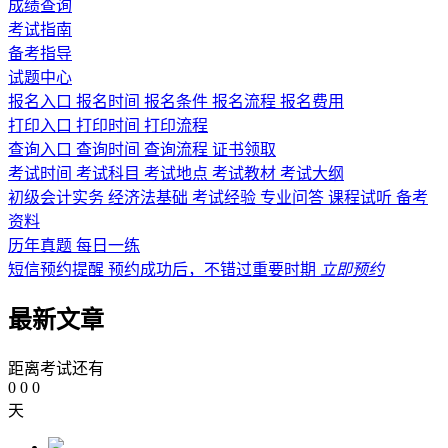
成绩查询
考试指南
备考指导
试题中心
报名入口
报名时间
报名条件
报名流程
报名费用
打印入口
打印时间
打印流程
查询入口
查询时间
查询流程
证书领取
考试时间
考试科目
考试地点
考试教材
考试大纲
初级会计实务
经济法基础
考试经验
专业问答
课程试听
备考
资料
历年真题
每日一练
短信预约提醒
预约成功后，不错过重要时期
立即预约
最新文章
距离考试还有
0
0
0
天