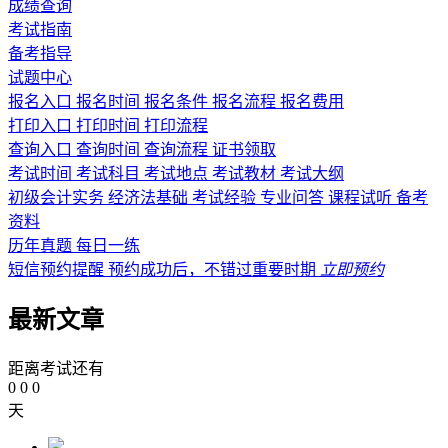
成绩查询
考试指南
备考指导
试题中心
报名入口
报名时间
报名条件
报名流程
报名费用
打印入口
打印时间
打印流程
查询入口
查询时间
查询流程
证书领取
考试时间
考试科目
考试地点
考试教材
考试大纲
初级会计实务
经济法基础
考试经验
专业问答
课程试听
备考
资料
历年真题
每日一练
短信预约提醒
预约成功后，不错过重要时期
立即预约
最新文章
距离考试还有
0
0
0
天