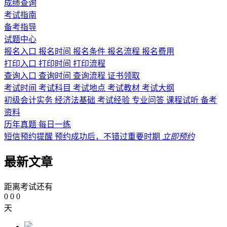
成绩查询
考试指南
备考指导
试题中心
报名入口
报名时间
报名条件
报名流程
报名费用
打印入口
打印时间
打印流程
查询入口
查询时间
查询流程
证书领取
考试时间
考试科目
考试地点
考试教材
考试大纲
初级会计实务
经济法基础
考试经验
专业问答
课程试听
备考
资料
历年真题
每日一练
短信预约提醒
预约成功后，不错过重要时期
立即预约
最新文章
距离考试还有
0
0
0
天