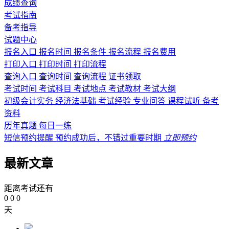
成绩查询
考试指南
备考指导
试题中心
报名入口
报名时间
报名条件
报名流程
报名费用
打印入口
打印时间
打印流程
查询入口
查询时间
查询流程
证书领取
考试时间
考试科目
考试地点
考试教材
考试大纲
初级会计实务
经济法基础
考试经验
专业问答
课程试听
备考
资料
历年真题
每日一练
短信预约提醒
预约成功后，不错过重要时期
立即预约
最新文章
距离考试还有
0
0
0
天