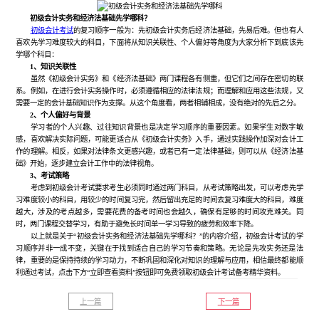
初级会计实务和经济法基础先学哪科？
初级会计考试
的复习顺序一般为：先初级会计实务后经济法基础，先易后难。但也有人
喜欢先学习难度较大的科目，下面将从知识关联性、个人偏好等角度为大家分析下到底该先
学哪个科目：
1、知识关联性
虽然《初级会计实务》和《经济法基础》两门课程各有侧重，但它们之间存在密切的联
系。例如，在进行会计实务操作时，必须遵循相应的法律法规；而理解和应用这些法规，又
需要一定的会计基础知识作为支撑。从这个角度看，两者相辅相成，没有绝对的先后之分。
2、个人偏好与背景
学习者的个人兴趣、过往知识背景也是决定学习顺序的重要因素。如果学生对数字敏
感，喜欢解决实际问题，可能更适合从《初级会计实务》入手，通过实践操作加深对会计工
作的理解。相反，如果对法律条文更感兴趣，或者已有一定法律基础，则可以从《经济法基
础》开始，逐步建立会计工作中的法律视角。
3、考试策略
考虑到初级会计考试要求考生必须同时通过两门科目，从考试策略出发，可以考虑先学
习难度较小的科目，用较少的时间复习完，然后留出充足的时间去复习难度大的科目，难度
越大，涉及的考点越多，需要花费的备考时间也会越久，确保有足够的时间攻克难关。同
时，两门课程交替学习，有助于避免长时间单一学习导致的疲劳和效率下降。
以上就是关于“初级会计实务和经济法基础先学哪科？”的内容介绍，初级会计考试的学
习顺序并非一成不变，关键在于找到适合自己的学习节奏和策略。无论是先攻实务还是法
律，重要的是保持持续的学习动力，不断巩固和深化对知识的理解与应用，相信最终都能顺
利通过考试，点击下方“立即查看资料”按钮即可免费领取初级会计考试备考精华资料。
上一篇
下一篇