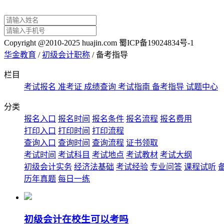
Copyright @2010-2025 huajin.com 蜀ICP备19024834号-1
华金教育
/
初级会计职称
/
备考指导
栏目
考试报名
准考证
成绩查询
考试指南
备考指导
试题中心
分类
报名入口
报名时间
报名条件
报名流程
报名费用
打印入口
打印时间
打印流程
查询入口
查询时间
查询流程
证书领取
考试时间
考试科目
考试地点
考试教材
考试大纲
初级会计实务
经济法基础
考试经验
专业问答
课程试听
历年真题
每日一练
初级会计在校生可以考吗