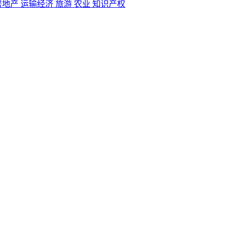
房地产
运输经济
旅游
农业
知识产权