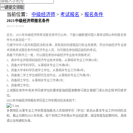
一键提交领取
当前位置：
中级经济师
>
考试报名
>
报名条件
2021中级经济师报名条件
2021-07-30 16:36
近日，
2021年中级经济师考试报名条件已公布，下面小编根据中国人事考试网公布的报名条
件为大家总结一下：
凡遵守中华人民共和国宪法和法律，具有良好的道德品行和业务素质，符合中级经济专业技
术资格考试报名条件的经济专业人员，均可报名参加相应级别的考试。
具备下列条件之一者，可以报名参加中级经济专业技术资格考试：
1、高中毕业并取得初级经济专业技术资格，从事相关专业工作满10年；
2、具备大学专科学历，从事相关专业工作满6年；
3、具备大学本科学历或学士学位，从事相关专业工作满4年；
4、具备第二学士学位或研究生班毕业，从事相关专业工作满2年；
5、具备硕士学位，从事相关专业工作满1年；
6、具备博士学位；
上述报名条件中有关学历或学位的要求是指经国家教育行政主管部门承认的正规学历或学
位。
2021年中级经济师报名学历及工作年限对应关系如下：
多数地区从事专业工作年限是指报名人员取得学历（学位）前后从事本专业工作时间的总
和，截止日期为2021年年底。但个别地工作年限从毕业后起算，或没有提及起算时间，具体
请以当地通知为准。