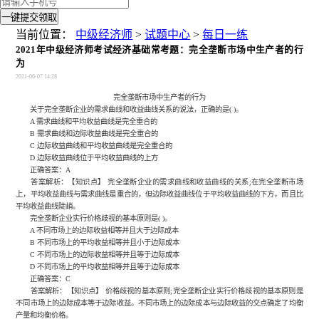
一键提交领取
当前位置：
中级经济师
>
试题中心
>
每日一练
2021年中级经济师考试经济基础常考题：完全垄断市场中生产者的行
为
2021-06-07 14:28
完全垄断市场中生产者的行为
关于完全垄断企业的需求曲线和收益曲线关系的说法，正确的是( )。
A 需求曲线和平均收益曲线是完全重合的
B 需求曲线和边际收益曲线是完全重合的
C 边际收益曲线和平均收益曲线是完全重合的
D 边际收益曲线位于平均收益曲线的上方
正确答案：A
答案解析：【知识点】 完全垄断企业的需求曲线和收益曲线的关系;在完全垄断市场
上，平均收益曲线与需求曲线是重合的，但边际收益曲线位于平均收益曲线的下方，而且比
平均收益曲线陡峭。
完全垄断企业实行价格歧视的基本原则是( )。
A 不同市场上的边际收益相等并且大于边际成本
B 不同市场上的平均收益相等并且小于边际成本
C 不同市场上的边际收益相等并且等于边际成本
D 不同市场上的平均收益相等并且等于边际成本
正确答案：C
答案解析：【知识点】 价格歧视的基本原则;完全垄断企业实行价格歧视的基本原则是
不同市场上的边际成本等于边际收益。不同市场上的边际成本与边际收益的交点确定了均衡
产量和均衡价格。