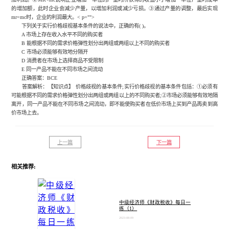
的增加额，此时企业会减少产量，以增加利润或减少亏损。③通过产量的调整，最后实现
mr=mc时，企业的利润最大。< p="">
下列关于实行价格歧视基本条件的说法中，正确的有( )。
A 市场上存在收入水平不同的购买者
B 能根据不同的需求价格弹性划分出两组或两组以上不同的购买者
C 市场必须能够有效地分隔开
D 消费者在市场上选择商品不受限制
E 同一产品不能在不同市场之间流动
正确答案：BCE
答案解析：【知识点】 价格歧视的基本条件;实行价格歧视的基本条件包括：①必须有
可能根据不同的需求价格弹性划分出两组或两组以上的不同购买者;②市场必须能够有效地隔
离开，同一产品不能在不同市场之间流动，即不能使购买者在低价市场上买到产品再卖到高
价市场上去。
上一篇
下一篇
相关推荐:
中级经济师《财政税收》每日一
练（1）
2023-08-09