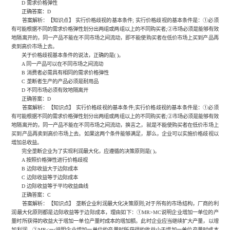
D 需求价格弹性
正确答案：D
答案解析：【知识点】 实行价格歧视的基本条件; 实行价格歧视的基本条件是：①必须
有可能根据不同的需求价格弹性划分出两组或两组以上的不同购买者;②市场必须是能够有效
地隔离开的，同一产品不能在不同市场之间流动，即不能使购买者在低价市场上买到产品再
卖到高价市场上去。
关于价格歧视基本条件的说法，正确的是( )。
A 同一产品可以在不同市场之间流动
B 消费者必需具有相同的需求价格弹性
C 垄断者生产的产品必须是耐用品
D 不同市场必须有效地隔离开
正确答案：D
答案解析：【知识点】 实行价格歧视的基本条件;实行价格歧视的基本条件是：①必须
有可能根据不同的需求价格弹性划分出两组或两组以上的不同购买者;②市场必须是能够有效
地隔离开的，同一产品不能在不同市场之间流动，换言之，就是不能使购买者在低价市场上
买到产品再卖到高价市场上去。如果这两个条件能够满足，那么，企业可以实施价格歧视以
增加总收益。
完全垄断企业为了实现利润最大化，应遵循的决策原则是( )。
A 按照价格弹性进行价格歧视
B 边际收益大于边际成本
C 边际收益等于边际成本
D 边际收益等于平均收益曲线
正确答案：C
答案解析：【知识点】 垄断企业利润最大化决策原则;对于所有的市场结构，厂商的利
润最大化原则都是边际收益等于边际成本，理由如下：①MR>MC说明企业增加一单位的产
量时所获得的收益大于增加一单位产量时成本的增加额。此时企业应当继续扩大产量，以增
加利润。②MR<mc说明企业增加一单位的产量时所获得的收益小于增加一单位产量时成本