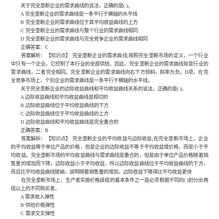
关于完全垄断企业的需求曲线的说法，正确的是( )。
A 完全垄断企业的需求曲线是一条平行于横轴的水平线
B 完全垄断企业的需求曲线位于其平均收益曲线的上方
C 完全垄断企业的需求曲线与整个行业的需求曲线相同
D 完全垄断企业的需求曲线与完全竞争企业的需求曲线相同
正确答案：C
答案解析：【知识点】 完全垄断企业的需求曲线;按照完全垄断市场的定义，一个行业
中只有一个企业，它控制了本行业的全部供给。因此，完全垄断企业的需求曲线就是行业的
需求曲线，二者完全相同。完全垄断企业的需求曲线向右下方倾斜，斜率为负。D项，在完
全竞争市场上，个别企业的需求曲线是一条平行于横轴的水平线。
关于完全垄断企业的边际收益曲线和平均收益曲线关系的说法，正确的是( )。
A 边际收益曲线和平均收益曲线是相切的
B 边际收益曲线位于平均收益曲线的下方
C 边际收益曲线位于平均收益曲线的上方
D 边际收益曲线和平均收益曲线是完全重合的
正确答案：B
答案解析：【知识点】 完全垄断企业的平均收益与边际收益;在完全垄断市场上，企业
的平均收益等于单位产品的价格，但是企业的边际收益不等于平均收益或价格，而是小于平
均收益。完全垄断市场的平均收益曲线与需求曲线是重合的，但是由于单位产品价格随着销
售量的增加而下降，边际收益小于平均收益，所以边际收益曲线位于平均收益曲线的下方，
而且比平均收益曲线陡峭，说明随着销售量的增加，边际收益下降得比平均收益更快
在完全垄断市场上，生产者实施价格歧视的基本条件之一是必须根据不同的( )划分出两
组以上的不同购买者。
A 需求收入弹性
B 供给价格弹性
C 需求交叉弹性