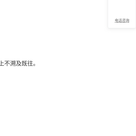
电话咨询
折
上不溯及既往。
叠