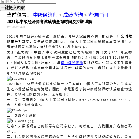
一键提交领取
当前位置：
中级经济师
>
成绩查询
>
查询时间
2021年中级经济师考试成绩查询时间及步骤详解
2021-11-12 16:44
2021年初中级经济师考试已经结束，考完大家最关心的可能就是：
什么时候
能查分？
其实，关于成绩查询时间，中国人事考试网的通知里早有说明！
人
事考试网发布通知，考试成绩预计
12月底前公布。
关于
“查成绩”，中国人事考试网此前已经发出通知！据《关于2021年度初
级、中级经济专业技术资格考试有关事项的通告》可知：2021年12月底前，
在“中国人事考试网”公布2021年
初中级经济师
考试成绩。也就是说考生需要
在考试之后耐心等待两个月才能进行考试结果的查询。我们可以先来看看往
年AFP成绩查询时间：
2021年初中级经济师考试成绩将于12月底前在中国人事考试网公布。许多考
生还不清楚成绩查询流程，因此，小经整理了初中级经济师考试成绩查询流
程，希望可以帮助到大家。流程如下：
一、考生首选进入中国人事考试网（网址：
http://www.cpta.com.cn/），
点击左侧“成绩查询”。
二、
登录查分系统
注意：如果发现自己的账号与密码忘记了，可以点击下方找回用户名和密码
即可。
三、进入到经济师成绩查询的页面，当初中级经济师考试成绩公布后，会显