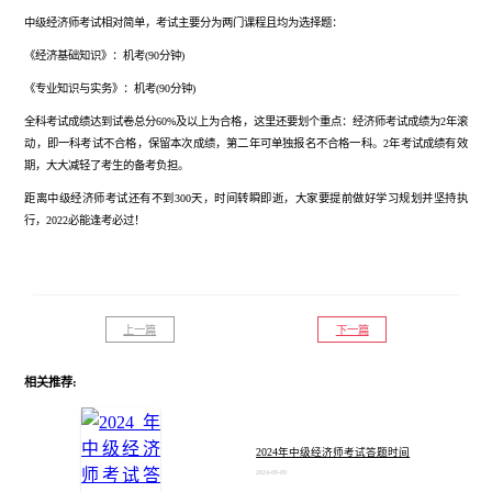
中级经济师考试相对简单，考试主要分为
两门课程且均为选择题：
《经济基础知识》：机考
(90分钟)
《专业知识与实务》：机考
(90分钟)
全科考试成绩达到试卷总分
60%及以上为合格，这里还要划个重点：经济师考试成绩为2年滚
动，即一科考试不合格，保留本次成绩，第二年可单独报名不合格一科。
2年考试成绩有效
期，大大减轻了考生的备考负担。
距离中级经济师考试还有不到
300天
，时间转瞬即逝，大家要提前做好学习规划并坚持执
行，
2022必能逢考必过！
上一篇
下一篇
相关推荐:
2024年中级经济师考试答题时间
2024-09-09