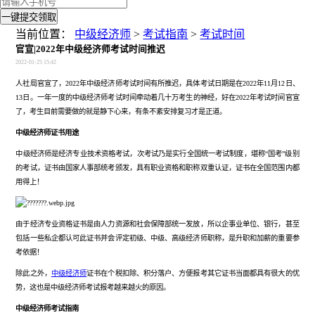
一键提交领取
当前位置：
中级经济师
>
考试指南
>
考试时间
官宣|2022年中级经济师考试时间推迟
2022-01-25 15:42
人社局官宣了，
2022年中级经济师考试时间有所推迟，具体考试日期是在2022年11月12日、
13日。一年一度的中级经济师考试时间牵动着几十万考生的神经，好在2022年考试时间官宣
了，考生目前需要做的就是静下心来，有条不紊安
排复习才是正道。
中级经济师证书用途
中级经济师是经济专业技术资格考试，次考试乃是实行全国
统一考试制度，
堪称
“国考”级别
的考试，
证书由国家
人事部
统考颁发，具有职业资格和职称双重认证，
证书
在全国范围内都
用得上！
由于经济专业资格证书是由人力资源和社会保障部统一发放，所以企事业单位、银行，甚至
包括一些私企都认可此证书并会评定初级、中级、高级经济师职称，是升职和加薪的重要参
考依据
！
除此之外，
中级经济师
证书在个税扣除、积分落户、方便报考其它证书当面都具有很大的优
势，这也是中级经济师考试报考越来越火的原因。
中级经济师考试指南