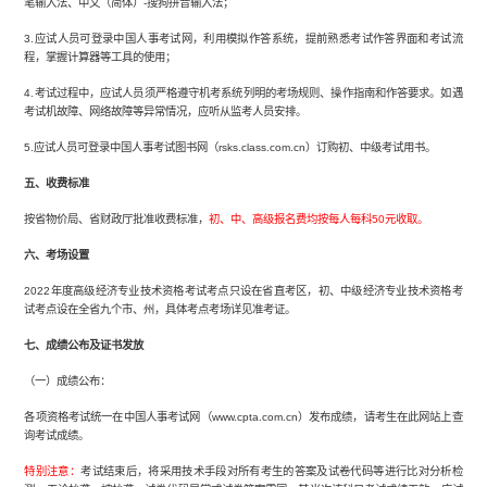
笔输入法、中文（简体）-搜狗拼音输入法；
3.应试人员可登录中国人事考试网，利用模拟作答系统，提前熟悉考试作答界面和考试流
程，掌握计算器等工具的使用；
4.考试过程中，应试人员须严格遵守机考系统列明的考场规则、操作指南和作答要求。如遇
考试机故障、网络故障等异常情况，应听从监考人员安排。
5.应试人员可登录中国人事考试图书网（rsks.class.com.cn）订购初、中级考试用书。
五、收费标准
按省物价局、省财政厅批准收费标准，
初、中、高级报名费均按每人每科50元收取。
六、考场设置
2022年度高级经济专业技术资格考试考点只设在省直考区，初、中级经济专业技术资格考
试考点设在全省九个市、州，具体考点考场详见准考证。
七、成绩公布及证书发放
（一）成绩公布：
各项资格考试统一在中国人事考试网（www.cpta.com.cn）发布成绩，请考生在此网站上查
询考试成绩。
特别注意：
考试结束后，将采用技术手段对所有考生的答案及试卷代码等进行比对分析检