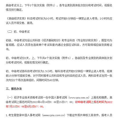
高级考试分上、下午2个批次实施（附件1）。各专业类别具体批次划分和考试时间，视报名
情况另行确定。
《高级经济实务》科目考试时长为3小时，考试开始5分钟后一律禁止进入考场，2小时内应
试人员不得交卷、离场。
（二）初、中级考试
初级、中级考试均设公共科目《经济基础知识》和专业科目《专业知识和实务》，题型均为
客观题。应试人员须在连续两个考试年度内通过全部应试科目，方可取得相应级别资格证
书。
初、中级考试分2天，上、下午共4个批次实施（附件1）。各级别及专业类别的具体批次划
分和考试时间，视报名情况另行确定。
初、中级考试各科目考试时长为1.5小时，每科目考试开始5分钟后一律禁止进入考场、结束
前15分钟可提前交卷。对于同时报考公共科目和专业科目的应试人员，两科目考试在同一批
次内分2个场次连续组织，间隔时间为40分钟。
三、报名办法
（一）经济专业技术资格考试统一在中国人事考试网（www.cpta.com.cn）上报名和缴费，高
级考试网上报名时间为2022年4月14日9：00至25日17：00；
初中级考试网上报名时间为2022
年7月22日9：00至8月2日17：00。
1.考生需登录中国人事考试网（www.cpta.com.cn）下载证件照片审核工具软件，报考人员