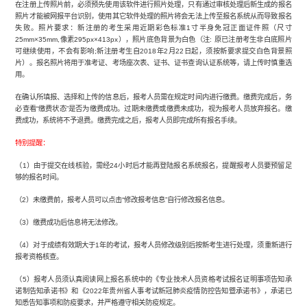
在注册上传照片前，必须预先使用该软件进行照片处理，只有通过审核处理后新生成的报名
照片才能被网报平台识别，使用其它软件处理的照片将会无法上传至报名系统从而导致报名
失败。照片要求：新注册的考生采用近期彩色标准1寸半身免冠正面证件照（尺寸
25mm×35mm,像素295px×413px），照片底色背景为白色（注: 原已注册考生非白底照片
可继续使用，不会有影响;新注册考生自2018年2月22日起，须按新要求提交白色背景照
片）。报名照片将用于准考证、考场座次表、证书、证书查询认证系统等，请上传时慎重选
用。
在确认所填报、选择和上传的信息后，报考人员需在规定时间内进行缴费。缴费完成后，务
必查看“缴费状态”是否为缴费成功。过期未缴费或缴费未成功，视为报考人员放弃报名。缴
费成功，系统将不予退费。缴费完成之后，报考人员即完成所有报名手续。
特别提醒：
（1）由于提交在线核验，需经24小时后才能再登陆报名系统报名，提醒报考人员要预留足
够的报名时间。
（2）未缴费前，报考人员可以点击“修改报考信息”自行修改报名信息。
（3）缴费成功后信息将无法修改。
（4）对于成绩有效期大于1年的考试，报考人员修改级别后按新考生进行处理，须重新进行
报考资格核查。
（5）报考人员须认真阅读网上报名系统中的《专业技术人员资格考试报名证明事项告知承
诺制告知承诺书》和《2022年贵州省人事考试新冠肺炎疫情防控告知暨承诺书》，承诺已
知悉告知事项和防疫要求，并严格遵守相关防疫规定。