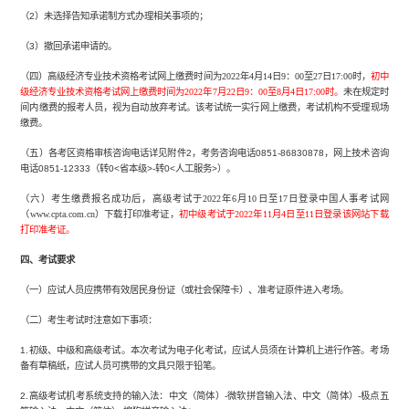
（2）未选择告知承诺制方式办理相关事项的；
（3）撤回承诺申请的。
（四）高级经济专业技术资格考试网上缴费时间为2022年4月14日9：00至27日17:00时，
初中
级经济专业技术资格考试网上缴费时间为2022年7月22日9：00至8月4日17:00时。
未在规定时
间内缴费的报考人员，视为自动放弃考试。该考试统一实行网上缴费，考试机构不受理现场
缴费。
（五）各考区资格审核咨询电话详见附件2，考务咨询电话0851-86830878，网上技术咨询
电话0851-12333（转0<省本级>-转0<人工服务>）。
（六）考生缴费报名成功后，高级考试于2022年6月10日至17日登录中国人事考试网
（www.cpta.com.cn）下载打印准考证，
初中级考试于2022年11月4日至11日登录该网站下载
打印准考证。
四、考试要求
（一）应试人员应携带有效居民身份证（或社会保障卡）、准考证原件进入考场。
（二）考生考试时注意如下事项：
1.初级、中级和高级考试。本次考试为电子化考试，应试人员须在计算机上进行作答。考场
备有草稿纸，应试人员可携带的文具只限于铅笔。
2.高级考试机考系统支持的输入法：中文（简体）-微软拼音输入法、中文（简体）-极点五