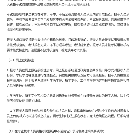
入资格考试诚信档案库且在记录期内的人员不适用告知承诺制。
考试组织机构依法依规在考前、考中、考后全程对报考人员承诺内容开展核查。报考人员承
诺后，在核查或者日常监管中发现其不符合考试报名条件的，考试报名无效，已缴费用不予
退还；取得成绩的，当次全部科目考试成绩无效；取得资格证书或者成绩证明的，资格证书
或者成绩证明无效。
报考人员应接受并配合考试组织机构的核查。打印准考证前，报考人员未按考试组织机构要
求接受核查的，考试报名无效，不予办理准考证；考试结束后，报考人员未按考试组织机构
要求接受核查的，逾期拒不接受核查的，视为放弃考试资格。
（三）网上在线核查
1.报考人员在网上报名系统注册时，网上报名系统通过政务信息共享接口等方式对报考人员
身份、学历学位等信息进行在线核查，完成相关数据核查后方可继续报名。报考人员在提交
报考信息后，网上报名系统将对学历学位、所学专业、工作年限等内容与报考特定条件相符
合情况进行在线核查。
2.学历学位、所学专业等相关信息数据无法在线核查或在线核查未通过的报考人员，请上传
学历或学位证书相关材料。
3.以下报考人员须上传达到报名条件的相关材料，资格审核单位在2至3个工作日内对报考人
员上传的相关材料进行线上核查，请考生随时关注报名状态，完成后续报名流程，联系电话
见附件2。
（1）在专业技术人员资格考试报名中不适用告知承诺制办理相关事项的；