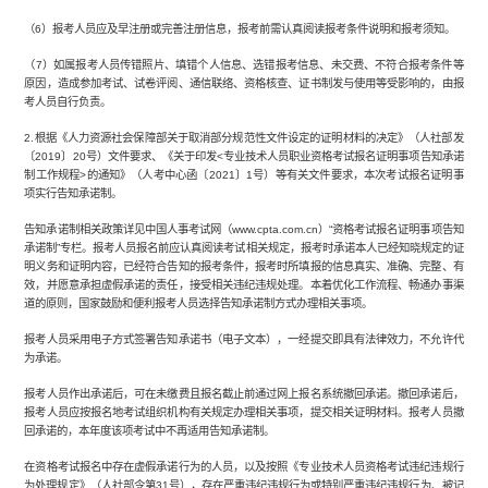
（6）报考人员应及早注册或完善注册信息，报考前需认真阅读报考条件说明和报考须知。
（7）如属报考人员传错照片、填错个人信息、选错报考信息、未交费、不符合报考条件等
原因，造成参加考试、试卷评阅、通信联络、资格核查、证书制发与使用等受影响的，由报
考人员自行负责。
2.根据《人力资源社会保障部关于取消部分规范性文件设定的证明材料的决定》（人社部发
〔2019〕20号）文件要求、《关于印发<专业技术人员职业资格考试报名证明事项告知承诺
制工作规程>的通知》（人考中心函〔2021〕1号）等有关文件要求，本次考试报名证明事
项实行告知承诺制。
告知承诺制相关政策详见中国人事考试网（www.cpta.com.cn）“资格考试报名证明事项告知
承诺制”专栏。报考人员报名前应认真阅读考试相关规定，报考时承诺本人已经知晓规定的证
明义务和证明内容，已经符合告知的报考条件，报考时所填报的信息真实、准确、完整、有
效，并愿意承担虚假承诺的责任，接受相关违纪违规处理。本着优化工作流程、畅通办事渠
道的原则，国家鼓励和便利报考人员选择告知承诺制方式办理相关事项。
报考人员采用电子方式签署告知承诺书（电子文本），一经提交即具有法律效力，不允许代
为承诺。
报考人员作出承诺后，可在未缴费且报名截止前通过网上报名系统撤回承诺。撤回承诺后，
报考人员应按报名地考试组织机构有关规定办理相关事项，提交相关证明材料。报考人员撤
回承诺的，本年度该项考试中不再适用告知承诺制。
在资格考试报名中存在虚假承诺行为的人员，以及按照《专业技术人员资格考试违纪违规行
为处理规定》（人社部令第31号），存在严重违纪违规行为或特别严重违纪违规行为、被记