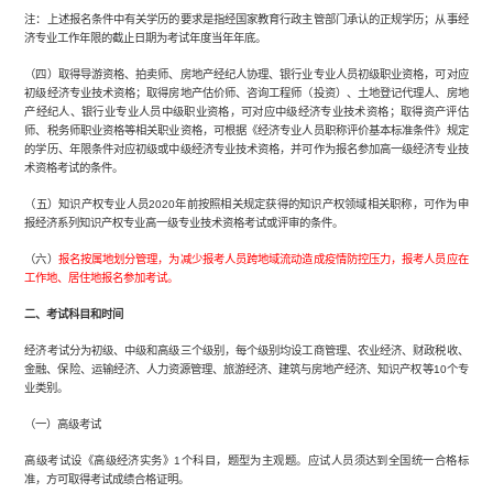
注：上述报名条件中有关学历的要求是指经国家教育行政主管部门承认的正规学历；从事经
济专业工作年限的截止日期为考试年度当年年底。
（四）取得导游资格、拍卖师、房地产经纪人协理、银行业专业人员初级职业资格，可对应
初级经济专业技术资格；取得房地产估价师、咨询工程师（投资）、土地登记代理人、房地
产经纪人、银行业专业人员中级职业资格，可对应中级经济专业技术资格；取得资产评估
师、税务师职业资格等相关职业资格，可根据《经济专业人员职称评价基本标准条件》规定
的学历、年限条件对应初级或中级经济专业技术资格，并可作为报名参加高一级经济专业技
术资格考试的条件。
（五）知识产权专业人员2020年前按照相关规定获得的知识产权领域相关职称，可作为申
报经济系列知识产权专业高一级专业技术资格考试或评审的条件。
（六）
报名按属地划分管理，为减少报考人员跨地域流动造成疫情防控压力，报考人员应在
工作地、居住地报名参加考试。
二、考试科目和时间
经济考试分为初级、中级和高级三个级别，每个级别均设工商管理、农业经济、财政税收、
金融、保险、运输经济、人力资源管理、旅游经济、建筑与房地产经济、知识产权等10个专
业类别。
（一）高级考试
高级考试设《高级经济实务》1个科目，题型为主观题。应试人员须达到全国统一合格标
准，方可取得考试成绩合格证明。