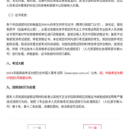
测，无论抄袭、被抄袭、试卷代码异常或试卷答案雷同，其当次该科目考试成绩无效。应试
人员考试中要保护好自己的答卷和答题卡以防被他人抄袭。
（二）证书发放：
各个科目成绩均达到卷面总分60%的考生持学历证书（教育行政部门认可）、身份证、报名
表原件（加盖单位公章）、从事达到报名条件规定的专业工作年限证明及专业技术人员资格
证书原件复印件到资格审核单位进行资格复核，复核合格人员方可领取资格证书；复核不合
格者取消考试成绩，停发资格证书。未在规定时间内进行考后复核的考生，按自动放弃考后
复核处理，取消当年度全部考试科目成绩。对提供虚假证明材料参加考试并合格的，成绩无
效，并按《专业技术人员资格考试违纪违规行为处理规定》（人力资源和社会保障部令第31
号）进行处理。资格复核、证书发放时间另行通知。
八、考试大纲
2022年版高级考试大纲已在中国人事考试网（www.cpta.com.cn）公布，
初、中级考试大纲
计划在5月底前公布。
九、违规违纪行为处理
报考人员有提供虚假证明材料或者以其他不正当手段取得相应资格证书或者成绩证明等严重
违纪违规行为的，按照《专业技术人员资格考试违纪违规行为处理规定》（人社部令第31
号）第十条、第十二条处理。涉嫌犯罪的，依法移送司法机关。
上一篇
下一篇