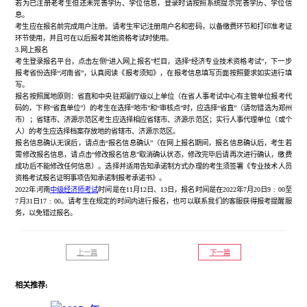
若为已注册老考生但还未完善学历、学位信息，登录时请按照系统提示完善学历、学位信
息。
考生应在报名前完成用户注册。请考生牢记注册用户名和密码，以备缴费环节和打印准考证
环节使用，并且可在以后报考其他资格考试时使用。
3.网上报名
考生登录报名平台，点击左侧
“进入网上报名”栏目，选择“经济专业技术资格考试”，下一步
报考省份选择“河南省”，认真阅读《报考须知》，在报考信息填写页面按照要求如实进行填
写。
报名按照属地原则：省直和中央驻郑副厅级以上单位（在省人事考试中心有主管单位报考代
码的，下称
“省直单位”）的考生在选择“地市”和“审核点”时，应选择“省直”（请勿错选为郑州
市）；省辖市、济源示范区考生应选择相应省辖市、济源示范区；实行人事代理单位（或个
人）的考生应选择档案存放地的省辖市、济源示范区。
报名信息确认无误后，请点击
“报名信息确认”（在网上报名期间，报名信息确认后，考生若
需修改报名信息，请点击“修改报名信息”取消确认状态，修改完毕后请再次进行确认，缴费
成功后不能修改任何信息）。选择并适用告知承诺制方式办理的考生须签署《专业技术人员
资格考试报名证明事项告知承诺制报考承诺书》。
2022年河南
中级经济师考试
时间是在11月12日、13日，报名时间是在
2022年7月20日9﹕00至
7月31日17﹕00
。请考生在规定的时间内进行报名，也可以联系我们的客服获得报考提醒服
务，以免错过报名。
上一篇
下一篇
相关推荐: