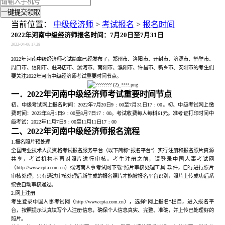
一键提交领取
当前位置：
中级经济师
>
考试报名
>
报名时间
2022年河南中级经济师报名时间：7月20日至7月31日
2022-04-06 17:28
2022年河南中级经济师考试简章已经发布了，郑州市、洛阳市、开封市、济源市、鹤壁市、
周口市、信阳市、驻马店市、漯河市、南阳市、濮阳市、许昌市、新乡市、安阳市的考生们
要关注2022年河南中级经济师考试重要时间节点。
一．
2022年河南中级经济师考试重要时间节点
初、中级考试网上报名时间：
2022年7月20日9﹕00至7月31日17﹕00。初、中级考试网上缴
费时间：2022年8月1日9﹕00至8月7日17﹕00。考试收费每人每科61元。
准考证打印时间
中
级考试：
2022年11月7日9﹕00至11月11日17﹕00
二、
2022年河南中级经济师报名流程
1.报名照片预处理
全国专业技术人员资格考试报名服务平台（以下简称
“报名平台”）实行注册和报名照片资源
共享，考试机构不再对照片进行审核。考生注册之前，请登录中国人事考试网
（http://www.cpta.com.cn）或河南人事考试网下载“照片审核处理工具”软件，自行进行照片
审核处理，只有通过审核处理后新生成的报名照片才能被报名平台识别，照片上传成功后系
统会自动审核通过。
2.网上注册
考生登录中国人事考试网（
http://www.cpta.com.cn），选择“网上报名”栏目，进入报名平
台，按照提示认真填写个人注册信息，确保个人信息真实、完整、准确，并上传已处理好的
照片。