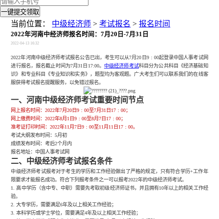
一键提交领取
当前位置：
中级经济师
>
考试报名
>
报名时间
2022年河南中经济师报名时间：7月20日-7月31日
2022-04-13 16:32
2022年河南中级经济师考试报名公告已出，考生可以从7月20日9﹕00起登
录中国人事考试网
进行报名，报名截止时间为
7月31日17:00。
中级经济师考试
科目分为公共科目《经济基础知
识》和专业科目《专业知识和实务》，题型均为客观题。广大考生们可以联系我们的在线客
服获得考试报名提醒服务，以免错过报名。
一、河南中级经济师考试重要时间节点
网上报名时间：2022年7月20日9﹕00至7月31日17﹕00；
网上缴费时间：2022年8月1日9﹕00至8月7日17﹕00；
准考证打印时间：2022年11月7日9﹕00至11月11日17﹕00。
考试大纲发布时间：5月初
成绩发布时间：考后
2个月内
报名地址：中国人事考试网
二、中级经济师考试报名条件
中级经济师考试报考对于考生的学历和工作经验做出了严格的规定，只有符合学历
+工作年
限要求才能报名成功。符合下列报考条件之一可以报考2022年的中级经济师考试。
1.
高中学历（含中专、中职）需要先考取初级经济师证书，并且拥有
10年以上的相关工作经
验。
2.
大专学历，需要满足
6年及以上相关工作经验；
3.
本科学历或学士学位，需要满足
4年及以上相关工作经验；