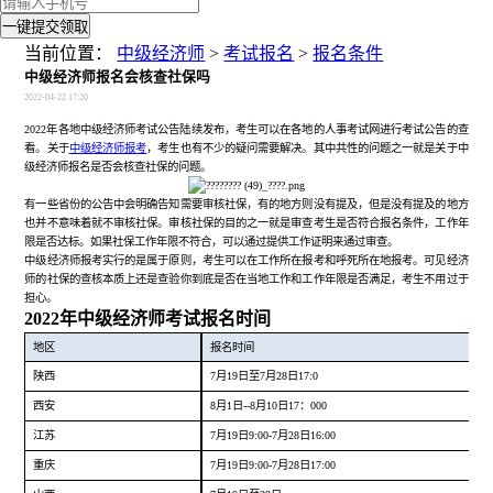
一键提交领取
当前位置：
中级经济师
>
考试报名
>
报名条件
中级经济师报名会核查社保吗
2022-04-22 17:20
2022年各地中级经济师考试公告陆续发布，考生可以在各地的人事考试网进行考试公告的查
看。关于
中级经济师报考
，考生也有不少的疑问需要解决。其中共性的问题之一就是关于中
级经济师报名是否会核查社保的问题。
有一些省份的公告中会明确告知需要审核社保，有的地方则没有提及，但是没有提及的地方
也并不意味着就不审核社保。审核社保的目的之一就是审查考生是否符合报名条件，工作年
限是否达标。如果社保工作年限不符合，可以通过提供工作证明来通过审查。
中级经济师报考实行的是属于原则，考生可以在工作所在报考和呼死所在地报考。可见经济
师的社保的查核本质上还是查验你到底是否在当地工作和工作年限是否满足，考生不用过于
担心。
2022年中级经济师考试报名时间
地区
报名时间
陕西
7月19日至7月28日17:0
西安
8月1日--8月10日17：000
江苏
7月19日9:00-7月28日16:00
重庆
7月19日9:00-7月28日17:00