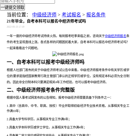
一键提交领取
当前位置：
中级经济师
>
考试报名
>
报名条件
21年毕业，自考本科可以报名中经济师考试吗
2022-05-25 17:19
一年一度的中级经济师考试持续火热，每到报考旺季来临之前，咨询关于
中级经济师报名
条
件的考生呈现直线上涨。各式各样的问题困扰着大家，自考本科可以报名中经济师考试吗？
一起来看看这个问题吧。
一、
自考本科可以报考中级经济师吗
根据人社部门发布的关于中级经济师考试公告中来看，中级经济师报考条件中有关学历或学
位的要求是指经国家教育行政主管部门承认的正规学历或学位，没有规定本科必须为全日制
的。因此非全日制本科只要满足相关4年工作经验，也可以报考中级经济师。
二、
中级经济师报考条件完整版
根据中国人事考试网发布的公告得知，报考中级经济师需要具备下列条件之一：
1.高中（含高中、中专、职高、技校）毕业并取得初级经济专业技术资格，从事相关专业工
作满10年；
2.具备大学专科学历，从事相关专业工作满6年；
3.具备大学本科学历或学士学位，从事相关专业工作满4年；
4.具备第二学士学位或研究生班毕业，从事相关专业工作满2年；