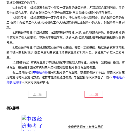
商标事务所工作的考生。
6.金融专业:中级经济家金融专业涉及一定数量的计算问题，尤其是综合案例问题，考验
考生的综合水平。适合在银行工作.在证券公司工作.从事金融相关职业的考生报考。
7.保险专业:中级经济家需要一定的专业性，所以报考人数相对较少，适合保险公司的员
工.保险中介公司工作人员.相关机构工作人员或其他想从事保险业的人员，对保险考生感兴
趣。
8.运输经济专业:中级经济家，公路运输经济专业.水路.民航.铁路合并后，新交通专业的
内容发生了很大的变化，不适合零基础学生。适合水路.公路.铁路.报考民航运输相关行业的
考生。
9.农业经济专业:中级经济家农业经济专业性强，需要一定的基础，所以适合农村信用社
的申请人数相对较少.想要从事相关农业活动的农业政府机构人员、农业生产研发人员和考
生。
10.财税专业：财税专业属于中级经济家中难度较大的专业。最好有一定的会计基础。财
税专业一般适用于国家财税相关人员和财务管理.报考会计专业的考生。
有上述介绍可知
中级经济师
是可以报考多个专业的，想要报考多个专业，需要大家有充
足的复习时间及复习方法，这样才能顺利通过考试。华金教育为大家准备了一份<<
中级经济
师学习资料
>>大家可以用来学习。
上一篇
下一篇
相关推荐:
中级经济师考了有什么用呢