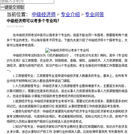
一键提交领取
当前位置：
中级经济师
>
专业介绍
>
专业问答
中级经济师可以考多个专业吗？
2022-07-08 18:02
在中级经济师考试中是可以报考多个专业的，但是不能在同一年报考，想要报考两个或
多个专业的考生，可以每年报考不同专业。下面为大家介绍了中级经济师十个报考专业，大
家可以用来参考选择。
中级经济师考试科目分为《经济基础知识》、《专业知识与实务》两科。其中《专业知
识与实务》设工商管理、农业经济、财政税收、金融、保险、运输经济、人力资源管理、旅
游经济、建筑与房地产经济、知识产权10个专业类别。考生在报名时可根据工作需要选择其
一。
1.工商管理专业：工商管理专业是申请中级经济家人数最多的专业。基本上，在所有专
业中找不到特殊对口的人都会选择申请这门课程。
2.人力资源管理专业：中级经济家人力资源管理专业整体难度不大，主要是文本内容，
计算问题较少，需要记住更多的测试点。适合从事人力资源或有意从事人力资源管理的候选
人，也适合零基础.计算能力较弱的考生想考经济师比较简单的科目。
3.旅游经济专业:中级经济家旅游专业考核不深，需要记忆的考点很多，需要花更多的时
间记忆。适合旅游服务行业或旅行社.旅游景区.从事经营管理工作的旅游酒店考生报考。
4.建筑与房地产经济：中级经济家建筑与房地产经济专业不超过经济家考试大纲和经济
家考试教材的内容。与其他科目相比，考试难度相对较低。招标公司的工作人员、房地产市
场研究人员和从事房地产相关行业的候选人适合申请考试。
5.知识产权专业：中级经济家知识产权专业教材主要记忆和理解内容，知识点不会涉及
太多计算，适合从事知识产权工作.法律行业的相关人群。比如在律师事务所.专利事务所.在