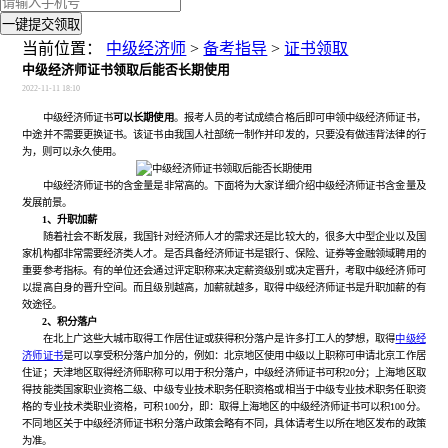
一键提交领取
当前位置：
中级经济师
>
备考指导
>
证书领取
中级经济师证书领取后能否长期使用
2022-11-11 18:10
中级经济师证书
可以长期使用
。报考人员的考试成绩合格后即可申领中级经济师证书，
中途并不需要更换证书。该证书由我国人社部统一制作并印发的，只要没有做违背法律的行
为，则可以永久使用。
中级经济师证书的含金量是非常高的。下面将为大家详细介绍中级经济师证书含金量及
发展前景。
1、升职加薪
随着社会不断发展，我国针对经济师人才的需求还是比较大的，很多大中型企业以及国
家机构都非常需要经济类人才。是否具备经济师证书是银行、保险、证券等金融领域聘用的
重要参考指标。有的单位还会通过评定职称来决定薪资级别或决定晋升，考取中级经济师可
以提高自身的晋升空间。而且级别越高，加薪就越多，取得中级经济师证书是升职加薪的有
效途径。
2、积分落户
在北上广这些大城市取得工作居住证或获得积分落户是许多打工人的梦想，取得
中级经
济师证书
是可以享受积分落户加分的，例如：北京地区使用中级以上职称可申请北京工作居
住证；天津地区取得经济师职称可以用于积分落户，中级经济师证书可积20分；上海地区取
得技能类国家职业资格二级、中级专业技术职务任职资格或相当于中级专业技术职务任职资
格的专业技术类职业资格，可积100分，即：取得上海地区的中级经济师证书可以积100分。
不同地区关于中级经济师证书积分落户政策会略有不同，具体请考生以所在地区发布的政策
为准。