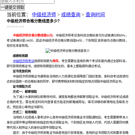
一键提交领取
当前位置：
中级经济师
>
成绩查询
>
查询时间
中级经济师合格分数线是多少？
2023-03-01 14:45
中级经济师合格分数线是84分
。中级经济师考试各科目合格标准均为试卷满分的60%，
考试卷满分是140分，因此中级经济师合格分数线是84分，个别地区会有省内合格分数线，
但仅在本省有效。
成绩有效期
中级经济师考试
成绩有效期为
两年
。考生需要在连续的两个考试年度内通过全部科目，
即可获得资格证书。成绩有效期是比较长的，基本上都能顺利通过考试。
证书发放机构
中级经济师资格证书通常由当地的人力资源社会保障部门组织发放，各科目考试成绩均
达到全国统一的合格标准的同学，即可携带相关材料到指定的地点领取中级经济师证书。
证书领取方式
方式一：邮寄领取
为了减少大家的排队和等待时间，通常各地都支持邮寄领取证书，中级经济师考试成绩
合格的考生，需在规定时间内登录官方指定的邮箱或网址，填写详细的邮寄地址及联系方
式，然后安心等待证书即可。
方式二：现场领取
当地的人社局或人事考试中心发布中级经济师资格证书领取通知后，考生需要携带本人
身份证原件等证明材料到指定的地点领取证书，个别地区支持他人代领，代领人需要同时携
带代领人和持证人的身份证原件领取证书。
提示：由于中级经济师资格证书由各地自行安排发放，各地的证书领取方式和要求会略