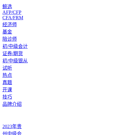
鲸选
AFP/CFP
CFA/FRM
经济师
基金
陪诊师
初/中级会计
证券/期货
初/中级银从
试听
热点
真题
开课
技巧
品牌介绍
2023年贵
州中级会