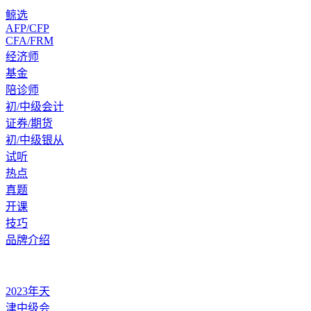
鲸选
AFP/CFP
CFA/FRM
经济师
基金
陪诊师
初/中级会计
证券/期货
初/中级银从
试听
热点
真题
开课
技巧
品牌介绍
2023年天
津中级会