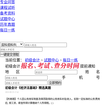
专业问答
课程试听
备考资料
试题中心
历年真题
每日一练
x
一键提交领取
当前位置：
初级会计
>
试题中心
>
每日一练
初级会计
提前通知
地区
姓名
手机号
立即预约
初级会计《经济法基础》精选真题
2023-09-25 17:42
【判断题】个人因公务用车制度改革而取得的公务用车补贴收入，扣除一定标准的公务费用
后, 按工资、薪金所得计算缴纳个人所得税。( )