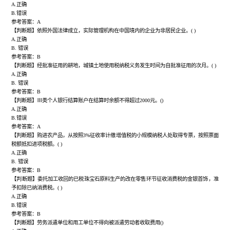
A.正确
B.错误
参考答案：A
【判断题】依照外国法律成立，实际管理机构在中国境内的企业为非居民企业。( )
A.正确
B. 错误
参考答案：B
【判断题】经批准征用的耕地，城镇土地使用税纳税义务发生时间为自批准征用的次月。( )
A.正确
B. 错误
参考答案：B
【判断题】Ⅲ类个人银行结算账户在结算时余额不得超过2000元。()
A.正确
B.错误
参考答案：A
【判断题】购进农产品，从按照3%征收率计缴增值税的小规模纳税人处取得专票，按照票面
税额抵扣进项税额。( )
A.正确
B. 错误
参考答案：B
【判断题】委托加工收回的已税珠宝石原料生产的改在零售环节征收消费税的金银首饰，准
予扣除已纳消费税。( )
A.正确
B.错误
参考答案：B
【判断题】劳务派遣单位和用工单位不得向被派遣劳动者收取费用()