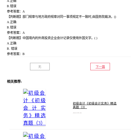
A.正确
B.错误
参考答案：A
【判断题】部门规章与地方政府规章对同一事项规定不一致时,由国务院裁决。()
A.正确
B.错误
参考答案：A
【判断题】中国境内的外商投资企业会计记录仅使用外国文字。( )
A.正确
B. 错误
参考答案：B
无
下一篇
相关推荐:
初级会计《初级会计实务》精选
真题（3）
2023-09-26