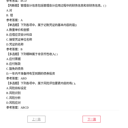
参考答案：BCD
【判断题】管理会计信息包括管理会计应用过程中的财务信息和非财务信息。( )
A.对
B. 错
参考答案：A
【单选题】下列各项中，属于记账凭证的基本内容的是()
A.数量单价和金额
B.应借应贷会计科目
C.接受凭证单位名称
D.凭证的名称
参考答案：B
【多选题】下列哪种属于非货币性收入( )
A.应付票据
B.应付账款
C.豁免的债务
D.一年内不准备持有至到期的债券投资
参考答案：ABD
【多选题】下列各项中，属于风险评估要素内容的有( )。
A.风险目标设定
B.风险识别
C.风险分析
D.风险应对
参考答案：ABCD
上一篇
下一篇