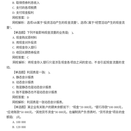
B. 取得债券利息收入
C. 支付的各项税费
D. 支付现金股利
网校答案：D
网校解析：选项AB属于“投资活动产生的现金流量”。选项C属于“经营活动产生的现金流
量”。
【单选题】下列不能影响现金流量的业务是( )。
A. 现金购买原材料
B. 用现金对外投资
C. 将现金存入银行
D. 收回长期债券投资
网校答案：C
网校解析：将现金存入银行只是涉及现金各项目之间的变动，不会引起现金流量的变
动。
【单选题】利润表是一张( )。
A. 静态会计报表
B. 动态会计报表
C. 既是静态也是动态会计报表
D. 既不是静态也不是动态会计报表
网校答案：B
网校解析：利润表是一张动态会计报表。
【单选题】某企业有关账户的期末余额如下：“现金”20 000元，“银行存款”100 000元，
“应收账款”50 000元，“其他货币资金”30 000元。在编制资产负债表时，“货币资金”项目的金
额是( )元。
A. 100 000
B. 120 000