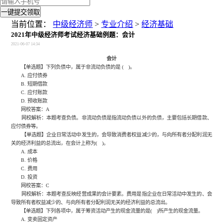
一键提交领取
当前位置：
中级经济师
>
专业介绍
>
经济基础
2021年中级经济师考试经济基础例题：会计
2021-06-07 14:34
会计
【单选题】下列负债中，属于非流动负债的是 ( )。
A. 应付债券
B. 短期借款
C. 应付账款
D. 预收账款
网校答案：A
网校解析：本题考查负债。非流动负债是指流动负债以外的负债，主要包括长期借款、
应付债券等。
【单选题】企业日常活动中发生的，会导致消费者权益减少的，与向所有者分配利润无
关的经济利益的总流出，在会计上称为( )。
A. 成本
B. 价格
C. 费用
D. 投资
网校答案：C
网校解析：本题考查反映经营成果的会计要素。费用是指企业在日常活动中发生的、会
导致所有者权益减少的、与向所有者分配利润无关的经济利益的总流出。
【单选题】下列各项中，属于筹资活动产生的现金流量的是( )所产生的现金流量。
A. 变卖固定资产