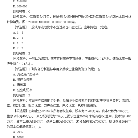
C. 150 000
D. 200 000
网校答案：C
网校解析：“货币资金”项目，根据“现金”和“银行存款”和“其他货币资金”的期末余额分析
计算填列。即：20 000+100 000+30 000=150 000元。
【单选题】一般认为流动比率不宜过高也不宜过低，应维持在( )左右。
A. 1∶1
B. 2∶1
C. 1∶2
D. 2∶3
网校答案：B
网校解析：一般认为流动比率不宜过高也不宜过低，应维持在2∶1左右。速动比率一般
应维持在1∶1左右。
【单选题】下列财务分析指标中用来反映企业偿债能力 的是( )。
A. 流动资产周转率
B. 资产负债率
C. 市盈率
D. 营业利润率
网校答案：B
网校解析：本题考查偿债能力分析。反映企业偿债能力的财务比率指标主要有：流动比
率、速动比率、现金比率、资产负债率、产权比率、已获利息倍数。
【单选题】已知企业2010年末所有者权益中，股本为 2 780万元，资本公积为220万元，
盈余公积为400万元，未分配利润为200万元;而该企业2009年末所有者权 益中，股本为2 480
万元，资本公积为520万元，盈余公积为300万元，未分配利润为700万元，则该企业2010年
的资本保值增值率为( )。
A. 29%
B. 100%