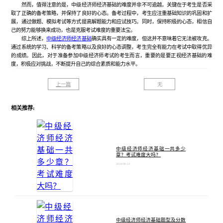
然而，值得注意的是，中级经济师经济基础的难度并非不可逾越。关键在于考生是否采
取了正确的备考策略，并保持了良好的心态。备考过程中，考生应注重基础知识的巩固和扩
展，通过做题、模拟考试等方式提高解题能力和应试技巧。同时，保持积极的心态，相信自
己的努力能够换来成功，也是克服考试难度的重要法宝。
综上所述，
中级经济师经济基础
确实具有一定的难度，但这并不意味着它无法被攻克。
通过系统的学习、科学的备考策略以及良好的心态调整，考生完全有能力在考试中取得优异
的成绩。因此，对于准备参加中级经济师考试的考生而言，重要的是要正视经济基础的难
度，积极应对挑战，不断提升自己的综合素质和能力水平。
上一篇
无
相关推荐:
中级经济师经济基础一共多少
章？考试难度大吗？
2024-06-14
中级经济师经济基础题型及分数