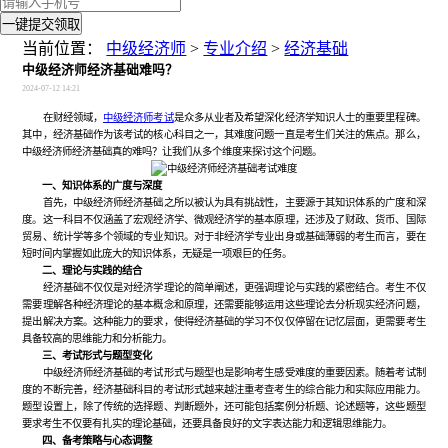
一键提交领取
当前位置：
中级经济师
>
专业介绍
>
经济基础
中级经济师经济基础难吗？
2024-07-12 14:21
在财经领域，
中级经济师考试
是众多从业者及希望深化经济学知识人士的重要里程碑。
其中，经济基础作为该考试的核心科目之一，其难度问题一直是考生们关注的焦点。那么，
中级经济师经济基础真的难吗？让我们从多个维度来探讨这个问题。
一、知识体系的广度与深度
首先，中级经济师经济基础之所以被认为具有挑战性，主要源于其知识体系的广度和深
度。这一科目不仅涵盖了宏观经济学、微观经济学的基本原理，还涉及了财政、货币、国际
贸易、统计学等多个领域的专业知识。对于非经济学专业出身或基础薄弱的考生而言，要在
短时间内掌握如此庞大的知识体系，无疑是一项艰巨的任务。
二、理论与实践的结合
经济基础不仅仅是对经济学理论的简单阐述，更强调理论与实践的紧密结合。考生不仅
需要理解各种经济理论的基本概念和原理，还需要能够运用这些理论去分析现实经济问题，
提出解决方案。这种能力的要求，使得经济基础的学习不仅仅停留在记忆层面，更需要考生
具备较高的思维能力和分析能力。
三、考试形式与题型变化
中级经济师经济基础的考试形式与题型也是影响考生感受难度的重要因素。随着考试制
度的不断完善，经济基础科目的考试形式越来越注重考查考生的综合能力和实际应用能力。
题型设置上，除了传统的选择题、判断题外，还可能包括案例分析题、论述题等，这些题型
要求考生不仅要有扎实的理论基础，还要具备良好的文字表达能力和逻辑思维能力。
四、备考策略与心态调整