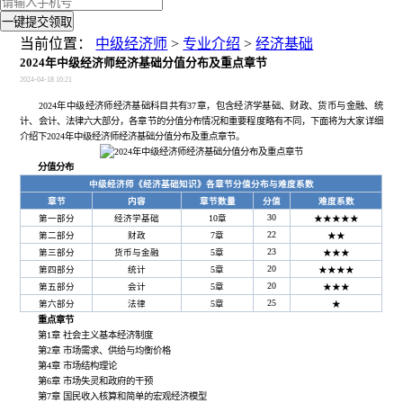
一键提交领取
当前位置：
中级经济师
>
专业介绍
>
经济基础
2024年中级经济师经济基础分值分布及重点章节
2024-04-18 10:21
2024年中级经济师经济基础科目共有37章，包含经济学基础、财政、货币与金融、统
计、会计、法律六大部分，各章节的分值分布情况和重要程度略有不同，下面将为大家详细
介绍下2024年中级经济师经济基础分值分布及重点章节。
分值分布
中级经济师《经济基础知识》各章节分值分布与难度系数
章节
内容
章节数量
分值
难度系数
30
第一部分
经济学基础
10章
★★★★★
22
第二部分
财政
7章
★★
23
第三部分
货币与金融
5章
★★★
20
第四部分
统计
5章
★★★★
20
第五部分
会计
5章
★★★
25
第六部分
法律
5章
★
重点章节
第1章 社会主义基本经济制度
第2章 市场需求、供给与均衡价格
第4章 市场结构理论
第6章 市场失灵和政府的干预
第7章 国民收入核算和简单的宏观经济模型