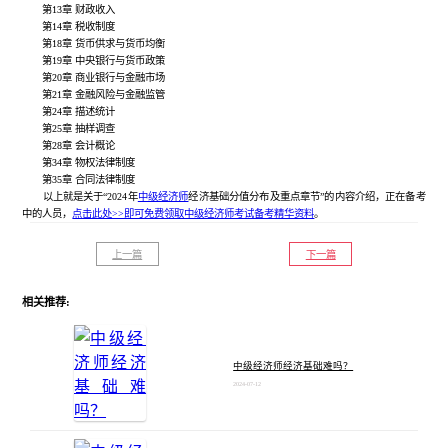
第13章 财政收入
第14章 税收制度
第18章 货币供求与货币均衡
第19章 中央银行与货币政策
第20章 商业银行与金融市场
第21章 金融风险与金融监管
第24章 描述统计
第25章 抽样调查
第28章 会计概论
第34章 物权法律制度
第35章 合同法律制度
以上就是关于“2024年
中级经济师
经济基础分值分布及重点章节”的内容介绍，正在备考
中的人员，
点击此处>>即可免费领取中级经济师考试备考精华资料
。
上一篇
下一篇
相关推荐:
中级经济师经济基础难吗？
2024-07-12