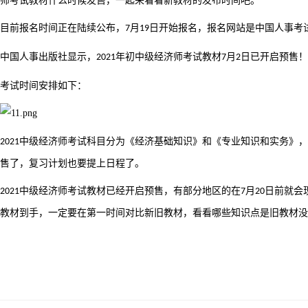
师考试教材什么时候发售，一起来看看新教材的发布时间吧。
目前报名时间正在陆续公布，
月
日开始报名，报名网站是中国人事考
7
19
中国人事出版社显示，
年初中级经济师考试教材
月
日已开启预售！
2021
7
2
考试时间安排如下：
中级经济师考试科目分为《经济基础知识》和《专业知识和实务》，
2021
售了，复习计划也要提上日程了。
中级经济师考试教材已经开启预售，有部分地区的在
月
日前就会
2021
7
20
教材到手，一定要在第一时间对比新旧教材，看看哪些知识点是旧教材没