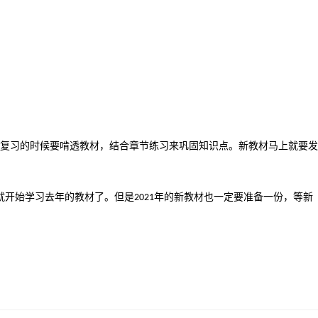
复习的时候要啃透教材，结合章节练习来巩固知识点。新教材马上就要发
就开始学习去年的教材了。但是
年的新教材也一定要准备一份，等新
2021