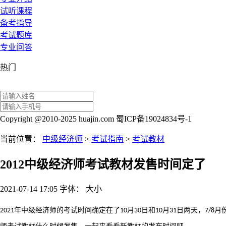
试听课程
备考指导
考试题库
专业问答
热门
Copyright @2010-2025 huajin.com 蜀ICP备19024834号-1
当前位置：
中级经济师
>
考试指南
>
考试教材
2012中级经济师考试教材发售时间定了
2021-07-14 17:05
字体：
大
小
年中级经济师的考试时间确定在了
月
日和
月
日两天，
月
2021
10
30
10
31
7/8